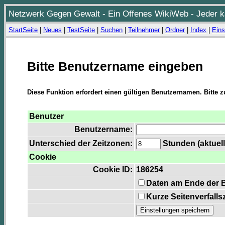
Netzwerk Gegen Gewalt - Ein Offenes WikiWeb - Jeder ka
StartSeite
|
Neues
|
TestSeite
|
Suchen
|
Teilnehmer
|
Ordner
|
Index
|
Eins
Bitte Benutzername eingeben
Diese Funktion erfordert einen gültigen Benutzernamen. Bitte 
Benutzer
Benutzername:
Unterschied der Zeitzonen:
Stunden (aktuell
Cookie
Cookie ID:
186254
Daten am Ende der 
Kurze Seitenverfalls