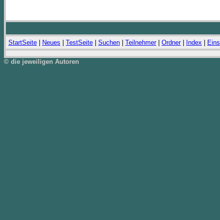
StartSeite
|
Neues
|
TestSeite
|
Suchen
|
Teilnehmer
|
Ordner
|
Index
|
Eins
© die jeweiligen Autoren