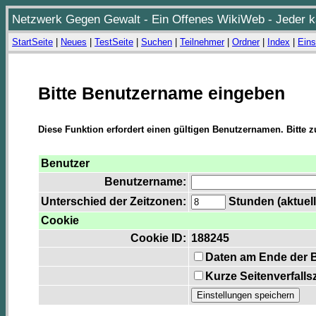
Netzwerk Gegen Gewalt - Ein Offenes WikiWeb - Jeder ka
StartSeite
|
Neues
|
TestSeite
|
Suchen
|
Teilnehmer
|
Ordner
|
Index
|
Eins
Bitte Benutzername eingeben
Diese Funktion erfordert einen gültigen Benutzernamen. Bitte 
Benutzer
Benutzername:
Unterschied der Zeitzonen:
Stunden (aktuell
Cookie
Cookie ID:
188245
Daten am Ende der 
Kurze Seitenverfalls