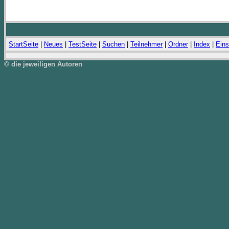
StartSeite
|
Neues
|
TestSeite
|
Suchen
|
Teilnehmer
|
Ordner
|
Index
|
Eins
© die jeweiligen Autoren