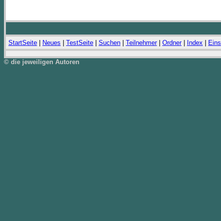
StartSeite
|
Neues
|
TestSeite
|
Suchen
|
Teilnehmer
|
Ordner
|
Index
|
Eins
© die jeweiligen Autoren