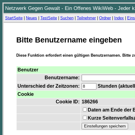
Netzwerk Gegen Gewalt - Ein Offenes WikiWeb - Jeder ka
StartSeite
|
Neues
|
TestSeite
|
Suchen
|
Teilnehmer
|
Ordner
|
Index
|
Eins
Bitte Benutzername eingeben
Diese Funktion erfordert einen gültigen Benutzernamen. Bitte 
Benutzer
Benutzername:
Unterschied der Zeitzonen:
Stunden (aktuell
Cookie
Cookie ID:
186266
Daten am Ende der 
Kurze Seitenverfalls