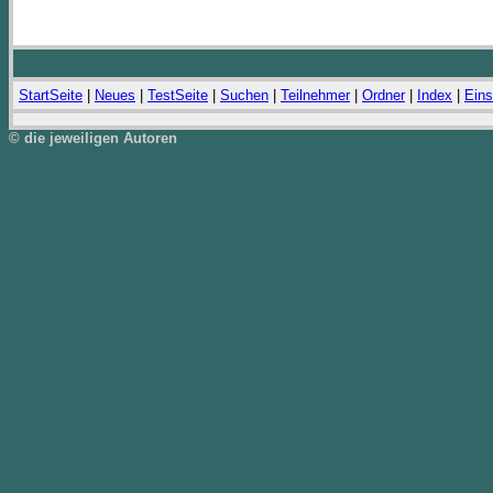
StartSeite
|
Neues
|
TestSeite
|
Suchen
|
Teilnehmer
|
Ordner
|
Index
|
Eins
© die jeweiligen Autoren