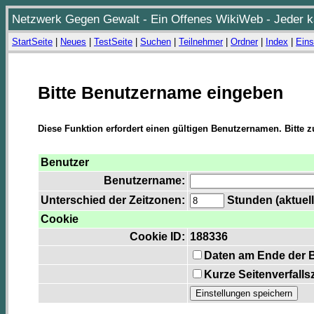
Netzwerk Gegen Gewalt - Ein Offenes WikiWeb - Jeder ka
StartSeite
|
Neues
|
TestSeite
|
Suchen
|
Teilnehmer
|
Ordner
|
Index
|
Eins
Bitte Benutzername eingeben
Diese Funktion erfordert einen gültigen Benutzernamen. Bitte 
Benutzer
Benutzername:
Unterschied der Zeitzonen:
Stunden (aktuell
Cookie
Cookie ID:
188336
Daten am Ende der 
Kurze Seitenverfalls