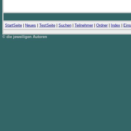
StartSeite
|
Neues
|
TestSeite
|
Suchen
|
Teilnehmer
|
Ordner
|
Index
|
Eins
© die jeweiligen Autoren