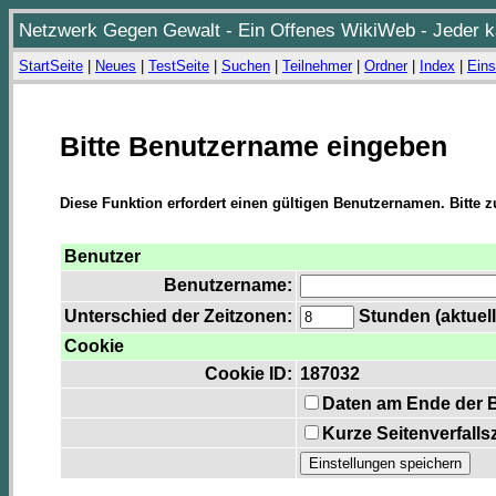
Netzwerk Gegen Gewalt - Ein Offenes WikiWeb - Jeder ka
StartSeite
|
Neues
|
TestSeite
|
Suchen
|
Teilnehmer
|
Ordner
|
Index
|
Eins
Bitte Benutzername eingeben
Diese Funktion erfordert einen gültigen Benutzernamen. Bitte 
Benutzer
Benutzername:
Unterschied der Zeitzonen:
Stunden (aktuell
Cookie
Cookie ID:
187032
Daten am Ende der 
Kurze Seitenverfalls