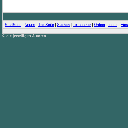
StartSeite
|
Neues
|
TestSeite
|
Suchen
|
Teilnehmer
|
Ordner
|
Index
|
Eins
© die jeweiligen Autoren