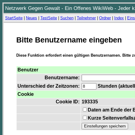
Netzwerk Gegen Gewalt - Ein Offenes WikiWeb - Jeder ka
StartSeite
|
Neues
|
TestSeite
|
Suchen
|
Teilnehmer
|
Ordner
|
Index
|
Eins
Bitte Benutzername eingeben
Diese Funktion erfordert einen gültigen Benutzernamen. Bitte 
Benutzer
Benutzername:
Unterschied der Zeitzonen:
Stunden (aktuell
Cookie
Cookie ID:
193335
Daten am Ende der 
Kurze Seitenverfalls