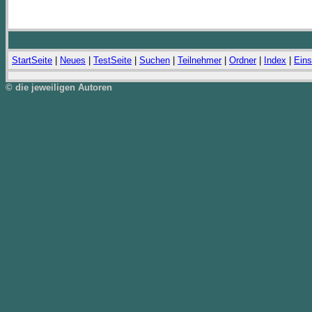
StartSeite
|
Neues
|
TestSeite
|
Suchen
|
Teilnehmer
|
Ordner
|
Index
|
Eins
© die jeweiligen Autoren