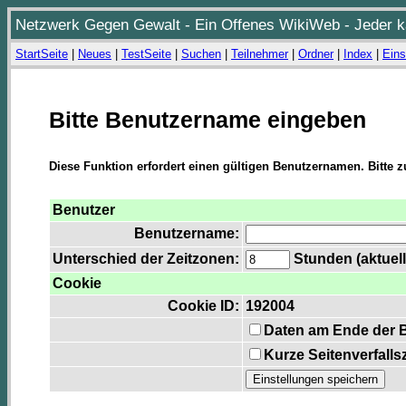
Netzwerk Gegen Gewalt - Ein Offenes WikiWeb - Jeder ka
StartSeite
|
Neues
|
TestSeite
|
Suchen
|
Teilnehmer
|
Ordner
|
Index
|
Eins
Bitte Benutzername eingeben
Diese Funktion erfordert einen gültigen Benutzernamen. Bitte 
Benutzer
Benutzername:
Unterschied der Zeitzonen:
Stunden (aktuell
Cookie
Cookie ID:
192004
Daten am Ende der 
Kurze Seitenverfalls