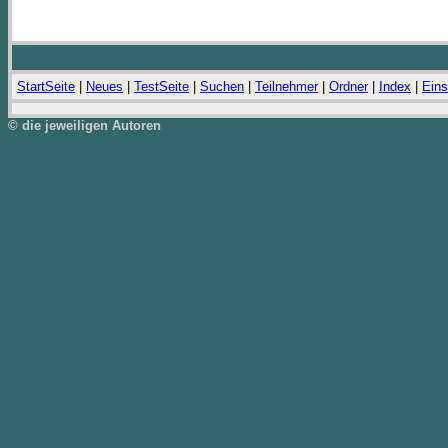
StartSeite
|
Neues
|
TestSeite
|
Suchen
|
Teilnehmer
|
Ordner
|
Index
|
Eins
© die jeweiligen Autoren