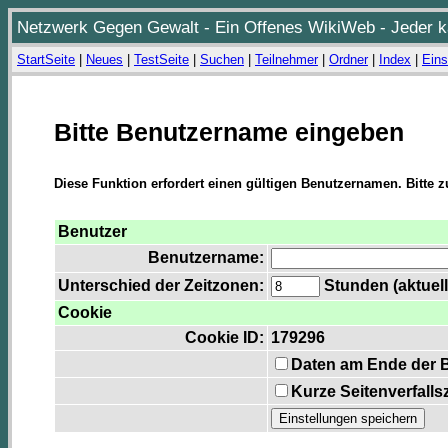
Netzwerk Gegen Gewalt - Ein Offenes WikiWeb - Jeder ka
StartSeite
|
Neues
|
TestSeite
|
Suchen
|
Teilnehmer
|
Ordner
|
Index
|
Eins
Bitte Benutzername eingeben
Diese Funktion erfordert einen gültigen Benutzernamen. Bitte 
Benutzer
Benutzername:
Unterschied der Zeitzonen:
Stunden (aktuell
Cookie
Cookie ID:
179296
Daten am Ende der 
Kurze Seitenverfalls