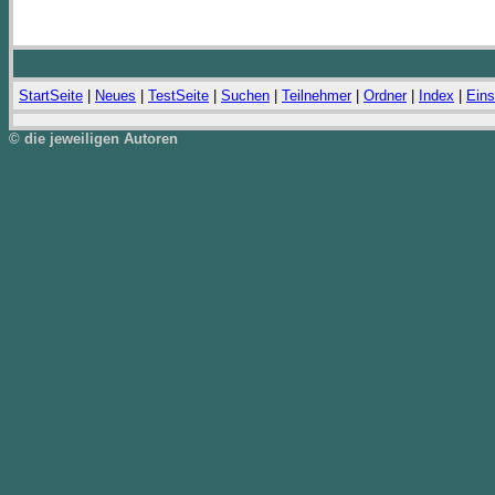
StartSeite
|
Neues
|
TestSeite
|
Suchen
|
Teilnehmer
|
Ordner
|
Index
|
Eins
© die jeweiligen Autoren