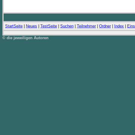
StartSeite
|
Neues
|
TestSeite
|
Suchen
|
Teilnehmer
|
Ordner
|
Index
|
Eins
© die jeweiligen Autoren