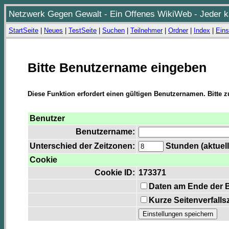
Netzwerk Gegen Gewalt - Ein Offenes WikiWeb - Jeder ka
StartSeite
|
Neues
|
TestSeite
|
Suchen
|
Teilnehmer
|
Ordner
|
Index
|
Eins
Bitte Benutzername eingeben
Diese Funktion erfordert einen gültigen Benutzernamen. Bitte 
Benutzer
Benutzername:
Unterschied der Zeitzonen:
Stunden (aktuell
Cookie
Cookie ID:
173371
Daten am Ende der 
Kurze Seitenverfalls