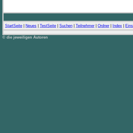
StartSeite
|
Neues
|
TestSeite
|
Suchen
|
Teilnehmer
|
Ordner
|
Index
|
Eins
© die jeweiligen Autoren