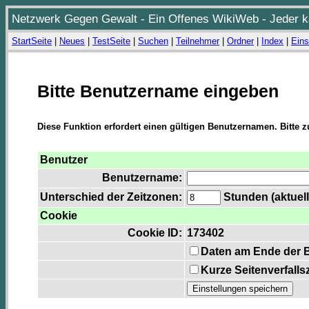
Netzwerk Gegen Gewalt - Ein Offenes WikiWeb - Jeder ka
StartSeite
|
Neues
|
TestSeite
|
Suchen
|
Teilnehmer
|
Ordner
|
Index
|
Eins
Bitte Benutzername eingeben
Diese Funktion erfordert einen gültigen Benutzernamen. Bitte 
Benutzer
Benutzername:
Unterschied der Zeitzonen:
Stunden (aktuell
Cookie
Cookie ID:
173402
Daten am Ende der 
Kurze Seitenverfalls