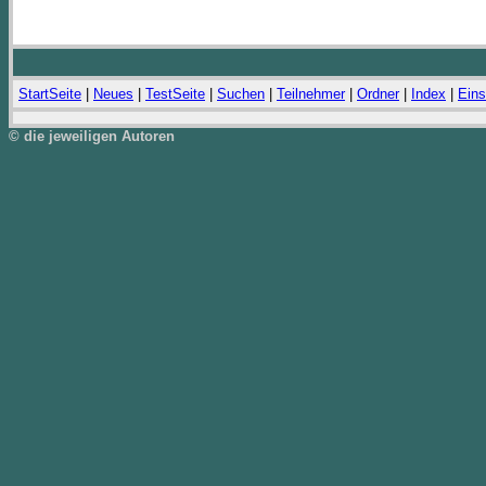
StartSeite
|
Neues
|
TestSeite
|
Suchen
|
Teilnehmer
|
Ordner
|
Index
|
Eins
© die jeweiligen Autoren