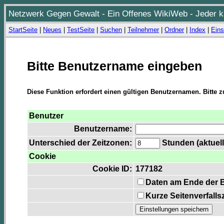
Netzwerk Gegen Gewalt - Ein Offenes WikiWeb - Jeder ka
StartSeite
|
Neues
|
TestSeite
|
Suchen
|
Teilnehmer
|
Ordner
|
Index
|
Eins
Bitte Benutzername eingeben
Diese Funktion erfordert einen gültigen Benutzernamen. Bitte 
Benutzer
Benutzername:
Unterschied der Zeitzonen:
Stunden (aktuell
Cookie
Cookie ID:
177182
Daten am Ende der 
Kurze Seitenverfalls