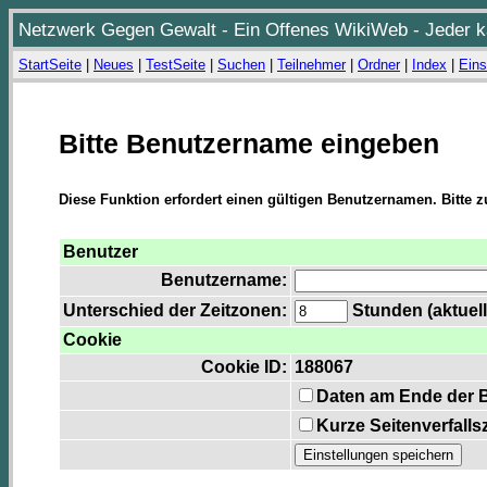
Netzwerk Gegen Gewalt - Ein Offenes WikiWeb - Jeder ka
StartSeite
|
Neues
|
TestSeite
|
Suchen
|
Teilnehmer
|
Ordner
|
Index
|
Eins
Bitte Benutzername eingeben
Diese Funktion erfordert einen gültigen Benutzernamen. Bitte 
Benutzer
Benutzername:
Unterschied der Zeitzonen:
Stunden (aktuell
Cookie
Cookie ID:
188067
Daten am Ende der 
Kurze Seitenverfalls