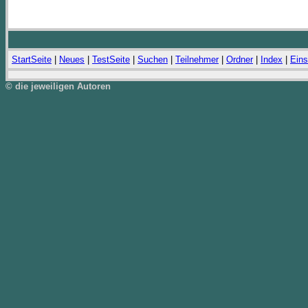
StartSeite
|
Neues
|
TestSeite
|
Suchen
|
Teilnehmer
|
Ordner
|
Index
|
Eins
© die jeweiligen Autoren