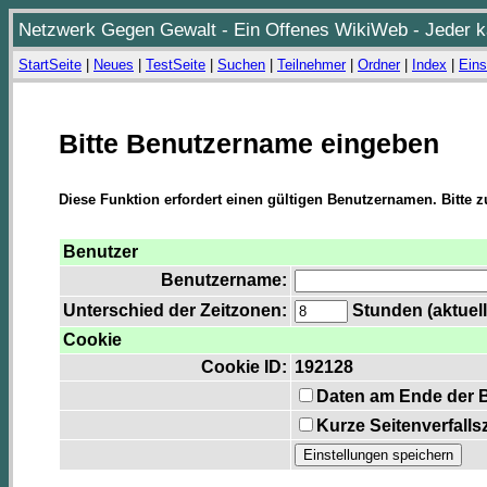
Netzwerk Gegen Gewalt - Ein Offenes WikiWeb - Jeder ka
StartSeite
|
Neues
|
TestSeite
|
Suchen
|
Teilnehmer
|
Ordner
|
Index
|
Eins
Bitte Benutzername eingeben
Diese Funktion erfordert einen gültigen Benutzernamen. Bitte 
Benutzer
Benutzername:
Unterschied der Zeitzonen:
Stunden (aktuell
Cookie
Cookie ID:
192128
Daten am Ende der 
Kurze Seitenverfalls