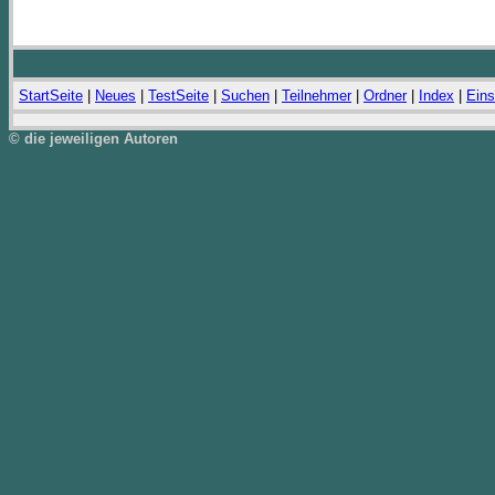
StartSeite
|
Neues
|
TestSeite
|
Suchen
|
Teilnehmer
|
Ordner
|
Index
|
Eins
© die jeweiligen Autoren