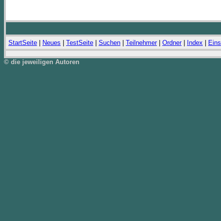
StartSeite
|
Neues
|
TestSeite
|
Suchen
|
Teilnehmer
|
Ordner
|
Index
|
Eins
© die jeweiligen Autoren