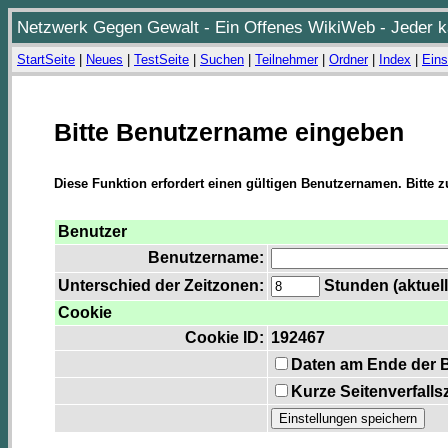
Netzwerk Gegen Gewalt - Ein Offenes WikiWeb - Jeder ka
StartSeite
|
Neues
|
TestSeite
|
Suchen
|
Teilnehmer
|
Ordner
|
Index
|
Eins
Bitte Benutzername eingeben
Diese Funktion erfordert einen gültigen Benutzernamen. Bitte 
Benutzer
Benutzername:
Unterschied der Zeitzonen:
Stunden (aktuell
Cookie
Cookie ID:
192467
Daten am Ende der 
Kurze Seitenverfalls