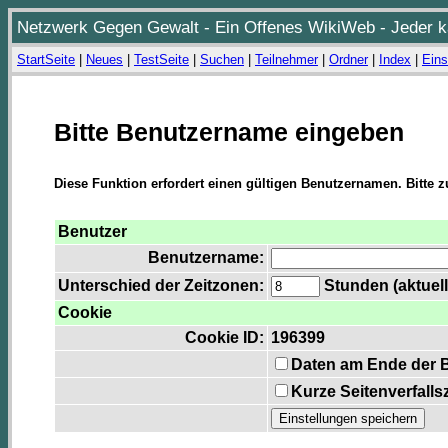
Netzwerk Gegen Gewalt - Ein Offenes WikiWeb - Jeder ka
StartSeite
|
Neues
|
TestSeite
|
Suchen
|
Teilnehmer
|
Ordner
|
Index
|
Eins
Bitte Benutzername eingeben
Diese Funktion erfordert einen gültigen Benutzernamen. Bitte 
Benutzer
Benutzername:
Unterschied der Zeitzonen:
Stunden (aktuell
Cookie
Cookie ID:
196399
Daten am Ende der 
Kurze Seitenverfalls