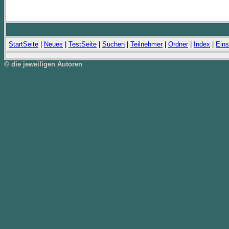
StartSeite
|
Neues
|
TestSeite
|
Suchen
|
Teilnehmer
|
Ordner
|
Index
|
Eins
© die jeweiligen Autoren