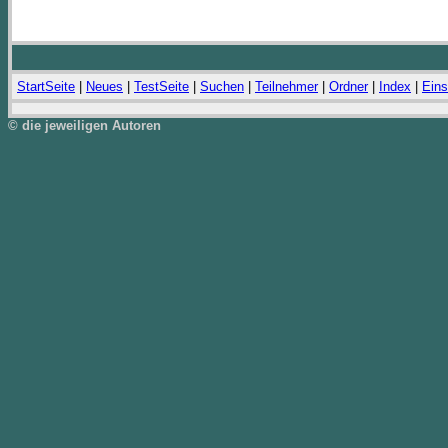
StartSeite
|
Neues
|
TestSeite
|
Suchen
|
Teilnehmer
|
Ordner
|
Index
|
Eins
© die jeweiligen Autoren