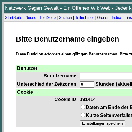
Netzwerk Gegen Gewalt - Ein Offenes WikiWeb - Jeder ka
StartSeite
|
Neues
|
TestSeite
|
Suchen
|
Teilnehmer
|
Ordner
|
Index
|
Eins
Bitte Benutzername eingeben
Diese Funktion erfordert einen gültigen Benutzernamen. Bitte 
Benutzer
Benutzername:
Unterschied der Zeitzonen:
Stunden (aktuell
Cookie
Cookie ID:
191414
Daten am Ende der 
Kurze Seitenverfalls