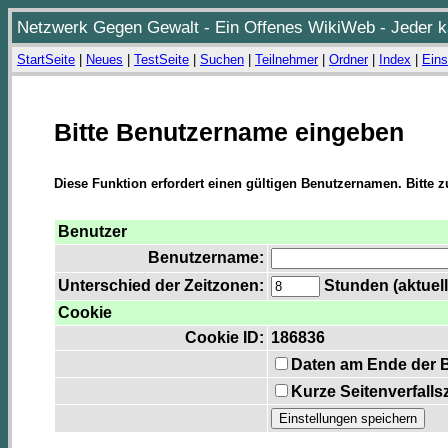
Netzwerk Gegen Gewalt - Ein Offenes WikiWeb - Jeder ka
StartSeite
|
Neues
|
TestSeite
|
Suchen
|
Teilnehmer
|
Ordner
|
Index
|
Eins
Bitte Benutzername eingeben
Diese Funktion erfordert einen gültigen Benutzernamen. Bitte 
Benutzer
Benutzername:
Unterschied der Zeitzonen:
Stunden (aktuell
Cookie
Cookie ID:
186836
Daten am Ende der 
Kurze Seitenverfalls