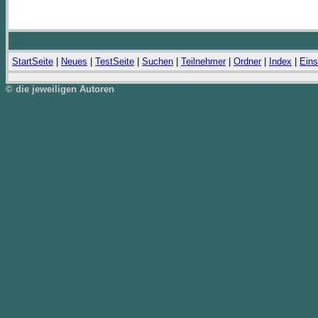
StartSeite
|
Neues
|
TestSeite
|
Suchen
|
Teilnehmer
|
Ordner
|
Index
|
Eins
© die jeweiligen Autoren