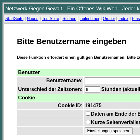
Netzwerk Gegen Gewalt - Ein Offenes WikiWeb - Jeder ka
StartSeite
|
Neues
|
TestSeite
|
Suchen
|
Teilnehmer
|
Ordner
|
Index
|
Eins
Bitte Benutzername eingeben
Diese Funktion erfordert einen gültigen Benutzernamen. Bitte 
Benutzer
Benutzername:
Unterschied der Zeitzonen:
Stunden (aktuell
Cookie
Cookie ID:
191475
Daten am Ende der 
Kurze Seitenverfalls