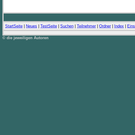
StartSeite
|
Neues
|
TestSeite
|
Suchen
|
Teilnehmer
|
Ordner
|
Index
|
Eins
© die jeweiligen Autoren