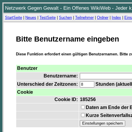
Netzwerk Gegen Gewalt - Ein Offenes WikiWeb - Jeder ka
StartSeite
|
Neues
|
TestSeite
|
Suchen
|
Teilnehmer
|
Ordner
|
Index
|
Eins
Bitte Benutzername eingeben
Diese Funktion erfordert einen gültigen Benutzernamen. Bitte 
Benutzer
Benutzername:
Unterschied der Zeitzonen:
Stunden (aktuell
Cookie
Cookie ID:
185256
Daten am Ende der 
Kurze Seitenverfalls