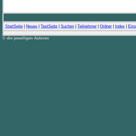
StartSeite
|
Neues
|
TestSeite
|
Suchen
|
Teilnehmer
|
Ordner
|
Index
|
Eins
© die jeweiligen Autoren