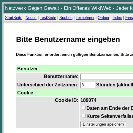
Netzwerk Gegen Gewalt - Ein Offenes WikiWeb - Jeder ka
StartSeite
|
Neues
|
TestSeite
|
Suchen
|
Teilnehmer
|
Ordner
|
Index
|
Eins
Bitte Benutzername eingeben
Diese Funktion erfordert einen gültigen Benutzernamen. Bitte 
Benutzer
Benutzername:
Unterschied der Zeitzonen:
Stunden (aktuell
Cookie
Cookie ID:
189074
Daten am Ende der 
Kurze Seitenverfalls