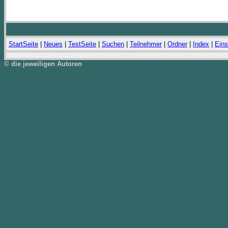
StartSeite
|
Neues
|
TestSeite
|
Suchen
|
Teilnehmer
|
Ordner
|
Index
|
Eins
© die jeweiligen Autoren