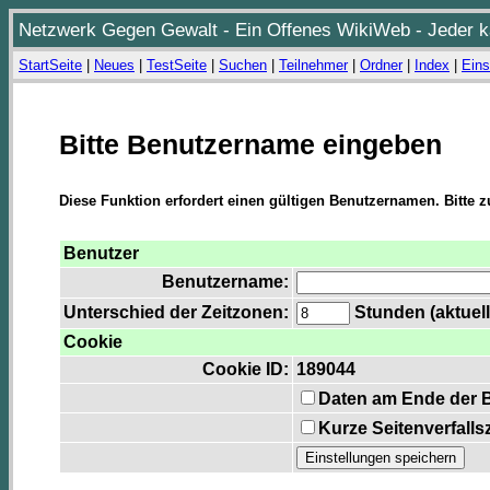
Netzwerk Gegen Gewalt - Ein Offenes WikiWeb - Jeder ka
StartSeite
|
Neues
|
TestSeite
|
Suchen
|
Teilnehmer
|
Ordner
|
Index
|
Eins
Bitte Benutzername eingeben
Diese Funktion erfordert einen gültigen Benutzernamen. Bitte 
Benutzer
Benutzername:
Unterschied der Zeitzonen:
Stunden (aktuell
Cookie
Cookie ID:
189044
Daten am Ende der 
Kurze Seitenverfalls