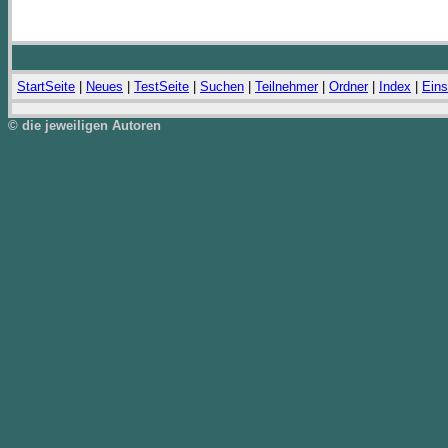
StartSeite
|
Neues
|
TestSeite
|
Suchen
|
Teilnehmer
|
Ordner
|
Index
|
Eins
© die jeweiligen Autoren