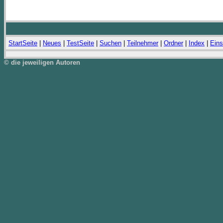
StartSeite
|
Neues
|
TestSeite
|
Suchen
|
Teilnehmer
|
Ordner
|
Index
|
Eins
© die jeweiligen Autoren