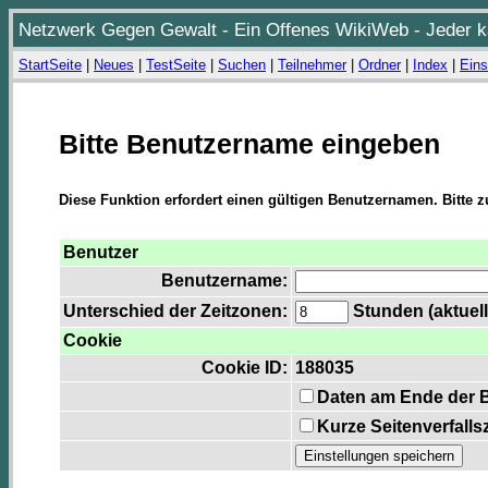
Netzwerk Gegen Gewalt - Ein Offenes WikiWeb - Jeder ka
StartSeite
|
Neues
|
TestSeite
|
Suchen
|
Teilnehmer
|
Ordner
|
Index
|
Eins
Bitte Benutzername eingeben
Diese Funktion erfordert einen gültigen Benutzernamen. Bitte 
Benutzer
Benutzername:
Unterschied der Zeitzonen:
Stunden (aktuell
Cookie
Cookie ID:
188035
Daten am Ende der 
Kurze Seitenverfalls