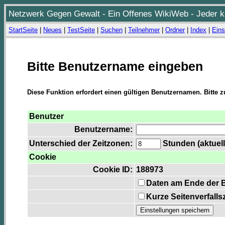
Netzwerk Gegen Gewalt - Ein Offenes WikiWeb - Jeder ka
StartSeite
|
Neues
|
TestSeite
|
Suchen
|
Teilnehmer
|
Ordner
|
Index
|
Eins
Bitte Benutzername eingeben
Diese Funktion erfordert einen gültigen Benutzernamen. Bitte 
Benutzer
Benutzername:
Unterschied der Zeitzonen:
Stunden (aktuell
Cookie
Cookie ID:
188973
Daten am Ende der 
Kurze Seitenverfalls