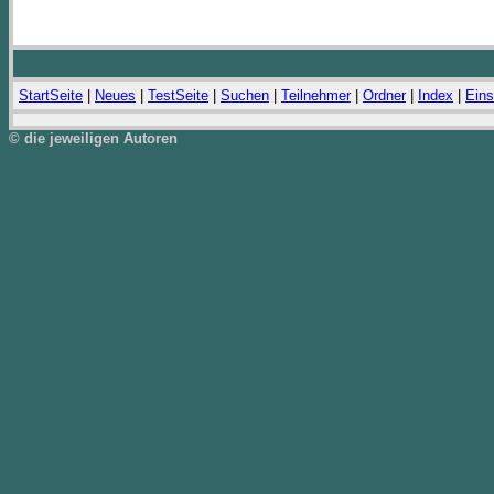
StartSeite
|
Neues
|
TestSeite
|
Suchen
|
Teilnehmer
|
Ordner
|
Index
|
Eins
© die jeweiligen Autoren