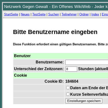
Netzwerk Gegen Gewalt - Ein Offenes WikiWeb - Jeder ka
StartSeite
|
Neues
|
TestSeite
|
Suchen
|
Teilnehmer
|
Ordner
|
Index
|
Eins
Bitte Benutzername eingeben
Diese Funktion erfordert einen gültigen Benutzernamen. Bitte 
Benutzer
Benutzername:
Unterschied der Zeitzonen:
Stunden (aktuell
Cookie
Cookie ID:
184604
Daten am Ende der 
Kurze Seitenverfalls