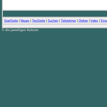
StartSeite
|
Neues
|
TestSeite
|
Suchen
|
Teilnehmer
|
Ordner
|
Index
|
Eins
© die jeweiligen Autoren