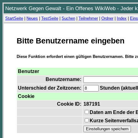
Netzwerk Gegen Gewalt - Ein Offenes WikiWeb - Jeder ka
StartSeite
|
Neues
|
TestSeite
|
Suchen
|
Teilnehmer
|
Ordner
|
Index
|
Eins
Bitte Benutzername eingeben
Diese Funktion erfordert einen gültigen Benutzernamen. Bitte 
Benutzer
Benutzername:
Unterschied der Zeitzonen:
Stunden (aktuell
Cookie
Cookie ID:
187191
Daten am Ende der 
Kurze Seitenverfalls