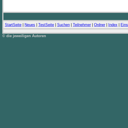
StartSeite
|
Neues
|
TestSeite
|
Suchen
|
Teilnehmer
|
Ordner
|
Index
|
Eins
© die jeweiligen Autoren