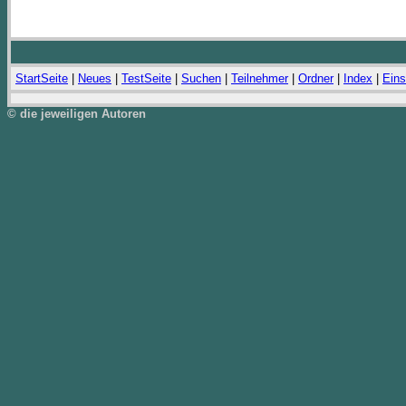
StartSeite
|
Neues
|
TestSeite
|
Suchen
|
Teilnehmer
|
Ordner
|
Index
|
Eins
© die jeweiligen Autoren