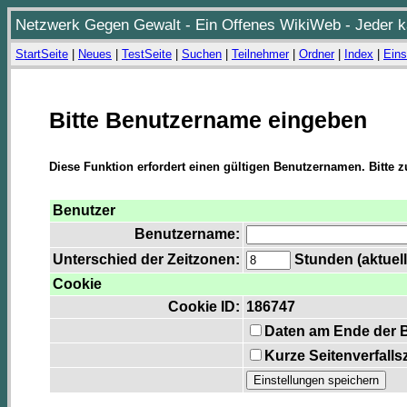
Netzwerk Gegen Gewalt - Ein Offenes WikiWeb - Jeder ka
StartSeite
|
Neues
|
TestSeite
|
Suchen
|
Teilnehmer
|
Ordner
|
Index
|
Eins
Bitte Benutzername eingeben
Diese Funktion erfordert einen gültigen Benutzernamen. Bitte 
Benutzer
Benutzername:
Unterschied der Zeitzonen:
Stunden (aktuell
Cookie
Cookie ID:
186747
Daten am Ende der 
Kurze Seitenverfalls