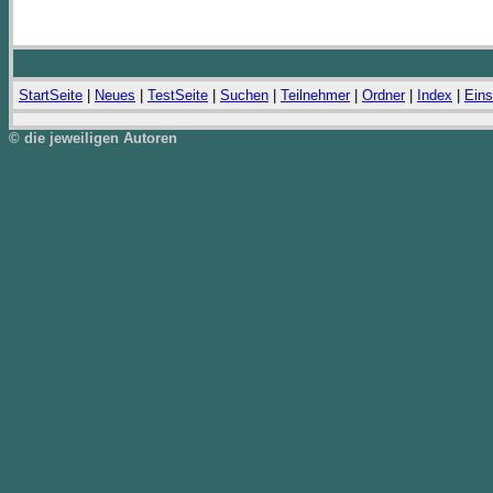
StartSeite
|
Neues
|
TestSeite
|
Suchen
|
Teilnehmer
|
Ordner
|
Index
|
Eins
© die jeweiligen Autoren