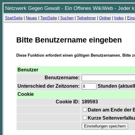
Netzwerk Gegen Gewalt - Ein Offenes WikiWeb - Jeder ka
StartSeite
|
Neues
|
TestSeite
|
Suchen
|
Teilnehmer
|
Ordner
|
Index
|
Eins
Bitte Benutzername eingeben
Diese Funktion erfordert einen gültigen Benutzernamen. Bitte 
Benutzer
Benutzername:
Unterschied der Zeitzonen:
Stunden (aktuell
Cookie
Cookie ID:
189593
Daten am Ende der 
Kurze Seitenverfalls