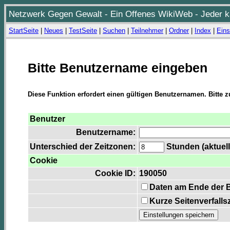
Netzwerk Gegen Gewalt - Ein Offenes WikiWeb - Jeder ka
StartSeite
|
Neues
|
TestSeite
|
Suchen
|
Teilnehmer
|
Ordner
|
Index
|
Eins
Bitte Benutzername eingeben
Diese Funktion erfordert einen gültigen Benutzernamen. Bitte 
Benutzer
Benutzername:
Unterschied der Zeitzonen:
Stunden (aktuell
Cookie
Cookie ID:
190050
Daten am Ende der 
Kurze Seitenverfalls