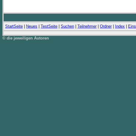
StartSeite
|
Neues
|
TestSeite
|
Suchen
|
Teilnehmer
|
Ordner
|
Index
|
Eins
© die jeweiligen Autoren