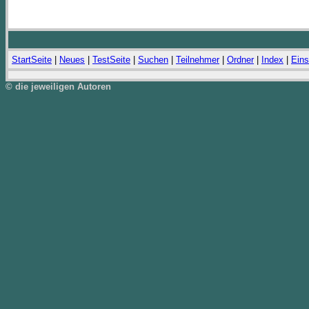
StartSeite
|
Neues
|
TestSeite
|
Suchen
|
Teilnehmer
|
Ordner
|
Index
|
Eins
© die jeweiligen Autoren