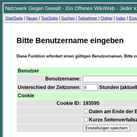
Netzwerk Gegen Gewalt - Ein Offenes WikiWeb - Jeder ka
StartSeite
|
Neues
|
TestSeite
|
Suchen
|
Teilnehmer
|
Ordner
|
Index
|
Eins
Bitte Benutzername eingeben
Diese Funktion erfordert einen gültigen Benutzernamen. Bitte 
Benutzer
Benutzername:
Unterschied der Zeitzonen:
Stunden (aktuell
Cookie
Cookie ID:
193595
Daten am Ende der 
Kurze Seitenverfalls