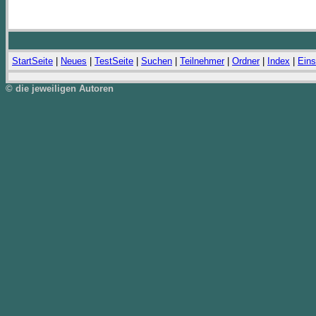
StartSeite
|
Neues
|
TestSeite
|
Suchen
|
Teilnehmer
|
Ordner
|
Index
|
Eins
© die jeweiligen Autoren