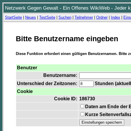
Netzwerk Gegen Gewalt - Ein Offenes WikiWeb - Jeder ka
StartSeite
|
Neues
|
TestSeite
|
Suchen
|
Teilnehmer
|
Ordner
|
Index
|
Eins
Bitte Benutzername eingeben
Diese Funktion erfordert einen gültigen Benutzernamen. Bitte 
Benutzer
Benutzername:
Unterschied der Zeitzonen:
Stunden (aktuell
Cookie
Cookie ID:
186730
Daten am Ende der 
Kurze Seitenverfalls