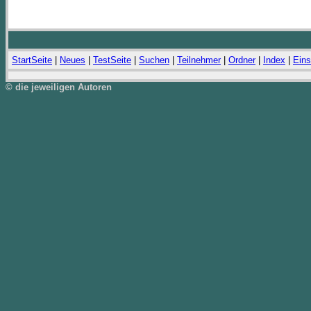
StartSeite
|
Neues
|
TestSeite
|
Suchen
|
Teilnehmer
|
Ordner
|
Index
|
Eins
© die jeweiligen Autoren