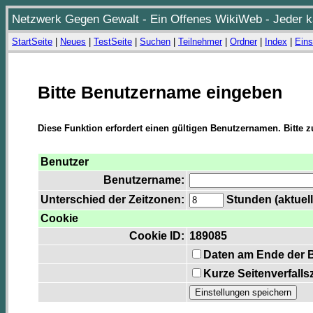
Netzwerk Gegen Gewalt - Ein Offenes WikiWeb - Jeder ka
StartSeite
|
Neues
|
TestSeite
|
Suchen
|
Teilnehmer
|
Ordner
|
Index
|
Eins
Bitte Benutzername eingeben
Diese Funktion erfordert einen gültigen Benutzernamen. Bitte 
Benutzer
Benutzername:
Unterschied der Zeitzonen:
Stunden (aktuell
Cookie
Cookie ID:
189085
Daten am Ende der 
Kurze Seitenverfalls