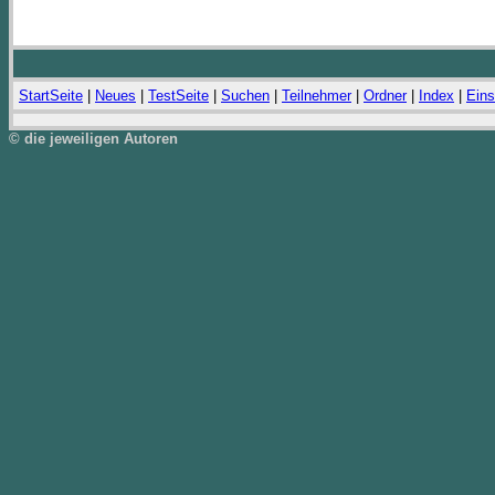
StartSeite
|
Neues
|
TestSeite
|
Suchen
|
Teilnehmer
|
Ordner
|
Index
|
Eins
© die jeweiligen Autoren