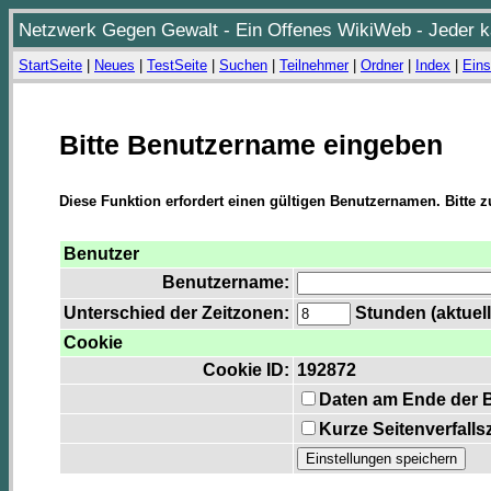
Netzwerk Gegen Gewalt - Ein Offenes WikiWeb - Jeder ka
StartSeite
|
Neues
|
TestSeite
|
Suchen
|
Teilnehmer
|
Ordner
|
Index
|
Eins
Bitte Benutzername eingeben
Diese Funktion erfordert einen gültigen Benutzernamen. Bitte 
Benutzer
Benutzername:
Unterschied der Zeitzonen:
Stunden (aktuell
Cookie
Cookie ID:
192872
Daten am Ende der 
Kurze Seitenverfalls