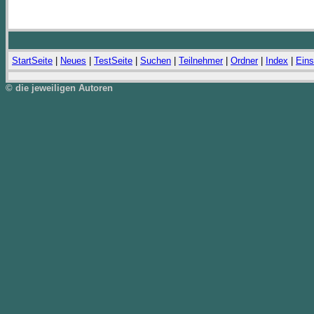
StartSeite
|
Neues
|
TestSeite
|
Suchen
|
Teilnehmer
|
Ordner
|
Index
|
Eins
© die jeweiligen Autoren