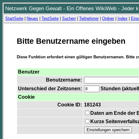
Netzwerk Gegen Gewalt - Ein Offenes WikiWeb - Jeder ka
StartSeite
|
Neues
|
TestSeite
|
Suchen
|
Teilnehmer
|
Ordner
|
Index
|
Eins
Bitte Benutzername eingeben
Diese Funktion erfordert einen gültigen Benutzernamen. Bitte 
Benutzer
Benutzername:
Unterschied der Zeitzonen:
Stunden (aktuell
Cookie
Cookie ID:
181243
Daten am Ende der 
Kurze Seitenverfalls