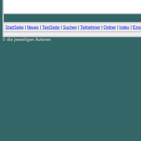
StartSeite
|
Neues
|
TestSeite
|
Suchen
|
Teilnehmer
|
Ordner
|
Index
|
Eins
© die jeweiligen Autoren