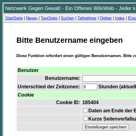
Netzwerk Gegen Gewalt - Ein Offenes WikiWeb - Jeder ka
StartSeite
|
Neues
|
TestSeite
|
Suchen
|
Teilnehmer
|
Ordner
|
Index
|
Eins
Bitte Benutzername eingeben
Diese Funktion erfordert einen gültigen Benutzernamen. Bitte 
Benutzer
Benutzername:
Unterschied der Zeitzonen:
Stunden (aktuell
Cookie
Cookie ID:
185404
Daten am Ende der 
Kurze Seitenverfalls