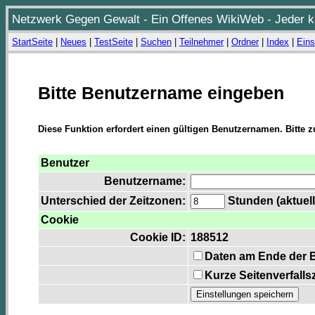
Netzwerk Gegen Gewalt - Ein Offenes WikiWeb - Jeder ka
StartSeite
|
Neues
|
TestSeite
|
Suchen
|
Teilnehmer
|
Ordner
|
Index
|
Eins
Bitte Benutzername eingeben
Diese Funktion erfordert einen gültigen Benutzernamen. Bitte 
Benutzer
Benutzername:
Unterschied der Zeitzonen:
Stunden (aktuell
Cookie
Cookie ID:
188512
Daten am Ende der 
Kurze Seitenverfalls