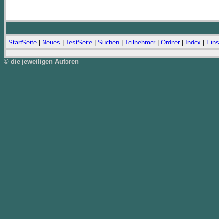
StartSeite
|
Neues
|
TestSeite
|
Suchen
|
Teilnehmer
|
Ordner
|
Index
|
Eins
© die jeweiligen Autoren