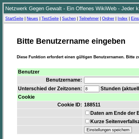
Netzwerk Gegen Gewalt - Ein Offenes WikiWeb - Jeder ka
StartSeite
|
Neues
|
TestSeite
|
Suchen
|
Teilnehmer
|
Ordner
|
Index
|
Eins
Bitte Benutzername eingeben
Diese Funktion erfordert einen gültigen Benutzernamen. Bitte 
Benutzer
Benutzername:
Unterschied der Zeitzonen:
Stunden (aktuell
Cookie
Cookie ID:
188511
Daten am Ende der 
Kurze Seitenverfalls