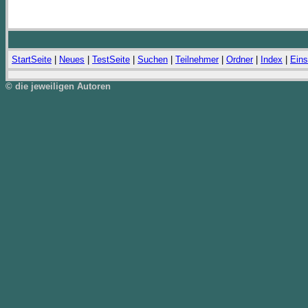
StartSeite
|
Neues
|
TestSeite
|
Suchen
|
Teilnehmer
|
Ordner
|
Index
|
Eins
© die jeweiligen Autoren