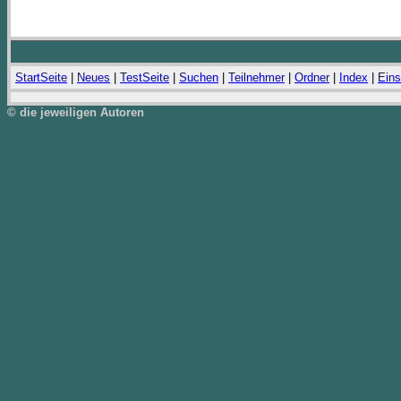
StartSeite
|
Neues
|
TestSeite
|
Suchen
|
Teilnehmer
|
Ordner
|
Index
|
Eins
© die jeweiligen Autoren