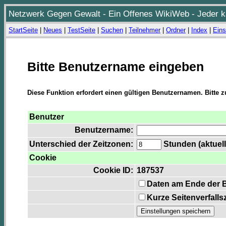
Netzwerk Gegen Gewalt - Ein Offenes WikiWeb - Jeder ka
StartSeite
|
Neues
|
TestSeite
|
Suchen
|
Teilnehmer
|
Ordner
|
Index
|
Eins
Bitte Benutzername eingeben
Diese Funktion erfordert einen gültigen Benutzernamen. Bitte 
Benutzer
Benutzername:
Unterschied der Zeitzonen:
Stunden (aktuell
Cookie
Cookie ID:
187537
Daten am Ende der 
Kurze Seitenverfalls