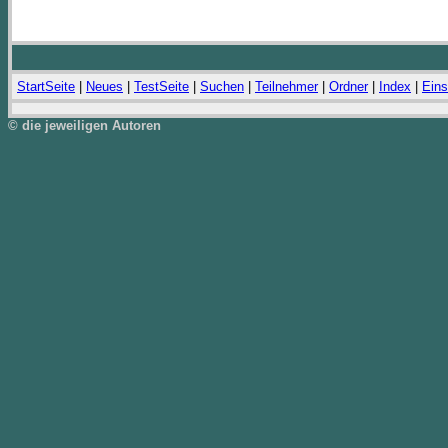
StartSeite
|
Neues
|
TestSeite
|
Suchen
|
Teilnehmer
|
Ordner
|
Index
|
Eins
© die jeweiligen Autoren