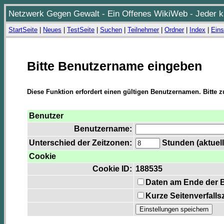
Netzwerk Gegen Gewalt - Ein Offenes WikiWeb - Jeder ka
StartSeite
|
Neues
|
TestSeite
|
Suchen
|
Teilnehmer
|
Ordner
|
Index
|
Eins
Bitte Benutzername eingeben
Diese Funktion erfordert einen gültigen Benutzernamen. Bitte 
Benutzer
Benutzername:
Unterschied der Zeitzonen:
Stunden (aktuell
Cookie
Cookie ID:
188535
Daten am Ende der 
Kurze Seitenverfalls