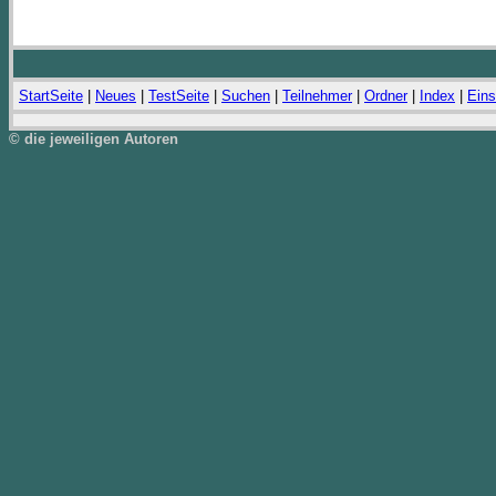
StartSeite
|
Neues
|
TestSeite
|
Suchen
|
Teilnehmer
|
Ordner
|
Index
|
Eins
© die jeweiligen Autoren