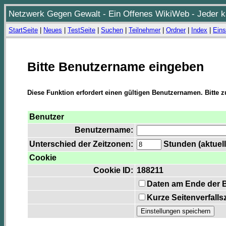
Netzwerk Gegen Gewalt - Ein Offenes WikiWeb - Jeder ka
StartSeite
|
Neues
|
TestSeite
|
Suchen
|
Teilnehmer
|
Ordner
|
Index
|
Eins
Bitte Benutzername eingeben
Diese Funktion erfordert einen gültigen Benutzernamen. Bitte 
Benutzer
Benutzername:
Unterschied der Zeitzonen:
Stunden (aktuell
Cookie
Cookie ID:
188211
Daten am Ende der 
Kurze Seitenverfalls