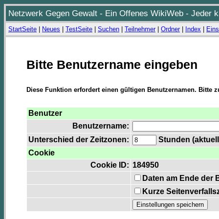
Netzwerk Gegen Gewalt - Ein Offenes WikiWeb - Jeder ka
StartSeite
|
Neues
|
TestSeite
|
Suchen
|
Teilnehmer
|
Ordner
|
Index
|
Eins
Bitte Benutzername eingeben
Diese Funktion erfordert einen gültigen Benutzernamen. Bitte 
Benutzer
Benutzername:
Unterschied der Zeitzonen:
Stunden (aktuell
Cookie
Cookie ID:
184950
Daten am Ende der 
Kurze Seitenverfalls