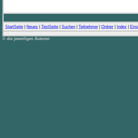
StartSeite
|
Neues
|
TestSeite
|
Suchen
|
Teilnehmer
|
Ordner
|
Index
|
Eins
© die jeweiligen Autoren