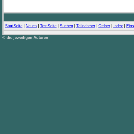
StartSeite
|
Neues
|
TestSeite
|
Suchen
|
Teilnehmer
|
Ordner
|
Index
|
Eins
© die jeweiligen Autoren