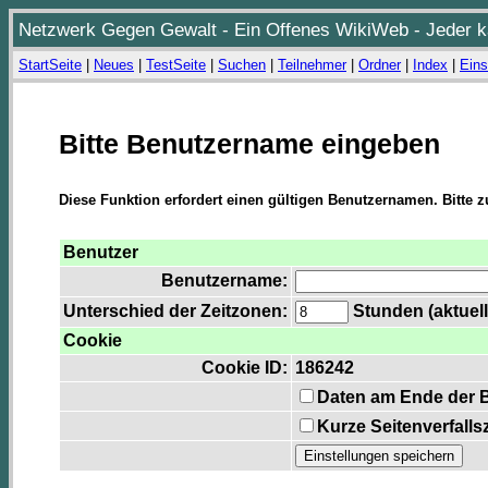
Netzwerk Gegen Gewalt - Ein Offenes WikiWeb - Jeder ka
StartSeite
|
Neues
|
TestSeite
|
Suchen
|
Teilnehmer
|
Ordner
|
Index
|
Eins
Bitte Benutzername eingeben
Diese Funktion erfordert einen gültigen Benutzernamen. Bitte 
Benutzer
Benutzername:
Unterschied der Zeitzonen:
Stunden (aktuell
Cookie
Cookie ID:
186242
Daten am Ende der 
Kurze Seitenverfalls