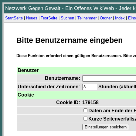
Netzwerk Gegen Gewalt - Ein Offenes WikiWeb - Jeder ka
StartSeite
|
Neues
|
TestSeite
|
Suchen
|
Teilnehmer
|
Ordner
|
Index
|
Eins
Bitte Benutzername eingeben
Diese Funktion erfordert einen gültigen Benutzernamen. Bitte 
Benutzer
Benutzername:
Unterschied der Zeitzonen:
Stunden (aktuell
Cookie
Cookie ID:
179158
Daten am Ende der 
Kurze Seitenverfalls