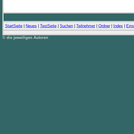
StartSeite
|
Neues
|
TestSeite
|
Suchen
|
Teilnehmer
|
Ordner
|
Index
|
Eins
© die jeweiligen Autoren