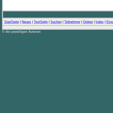
StartSeite
|
Neues
|
TestSeite
|
Suchen
|
Teilnehmer
|
Ordner
|
Index
|
Eins
© die jeweiligen Autoren