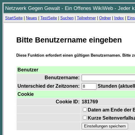
Netzwerk Gegen Gewalt - Ein Offenes WikiWeb - Jeder ka
StartSeite
|
Neues
|
TestSeite
|
Suchen
|
Teilnehmer
|
Ordner
|
Index
|
Eins
Bitte Benutzername eingeben
Diese Funktion erfordert einen gültigen Benutzernamen. Bitte 
Benutzer
Benutzername:
Unterschied der Zeitzonen:
Stunden (aktuell
Cookie
Cookie ID:
181769
Daten am Ende der 
Kurze Seitenverfalls