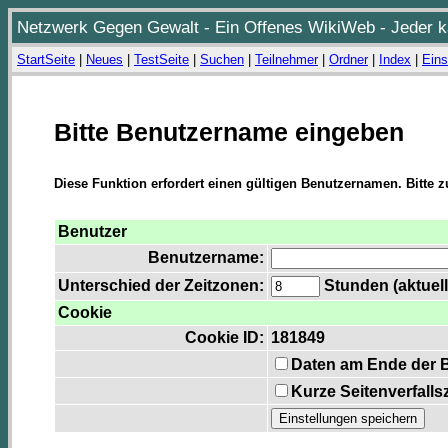
Netzwerk Gegen Gewalt - Ein Offenes WikiWeb - Jeder ka
StartSeite
|
Neues
|
TestSeite
|
Suchen
|
Teilnehmer
|
Ordner
|
Index
|
Eins
Bitte Benutzername eingeben
Diese Funktion erfordert einen gültigen Benutzernamen. Bitte 
Benutzer
Benutzername:
Unterschied der Zeitzonen:
Stunden (aktuell
Cookie
Cookie ID:
181849
Daten am Ende der 
Kurze Seitenverfalls