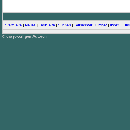
StartSeite
|
Neues
|
TestSeite
|
Suchen
|
Teilnehmer
|
Ordner
|
Index
|
Eins
© die jeweiligen Autoren