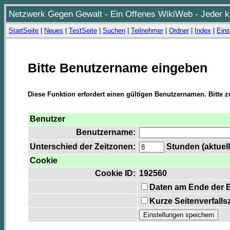
Netzwerk Gegen Gewalt - Ein Offenes WikiWeb - Jeder ka
StartSeite
|
Neues
|
TestSeite
|
Suchen
|
Teilnehmer
|
Ordner
|
Index
|
Eins
Bitte Benutzername eingeben
Diese Funktion erfordert einen gültigen Benutzernamen. Bitte 
Benutzer
Benutzername:
Unterschied der Zeitzonen:
Stunden (aktuell
Cookie
Cookie ID:
192560
Daten am Ende der 
Kurze Seitenverfalls