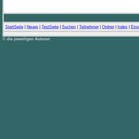
StartSeite
|
Neues
|
TestSeite
|
Suchen
|
Teilnehmer
|
Ordner
|
Index
|
Eins
© die jeweiligen Autoren