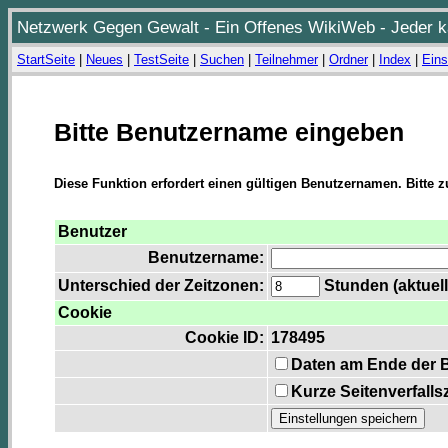
Netzwerk Gegen Gewalt - Ein Offenes WikiWeb - Jeder ka
StartSeite
|
Neues
|
TestSeite
|
Suchen
|
Teilnehmer
|
Ordner
|
Index
|
Eins
Bitte Benutzername eingeben
Diese Funktion erfordert einen gültigen Benutzernamen. Bitte 
Benutzer
Benutzername:
Unterschied der Zeitzonen:
Stunden (aktuell
Cookie
Cookie ID:
178495
Daten am Ende der 
Kurze Seitenverfalls