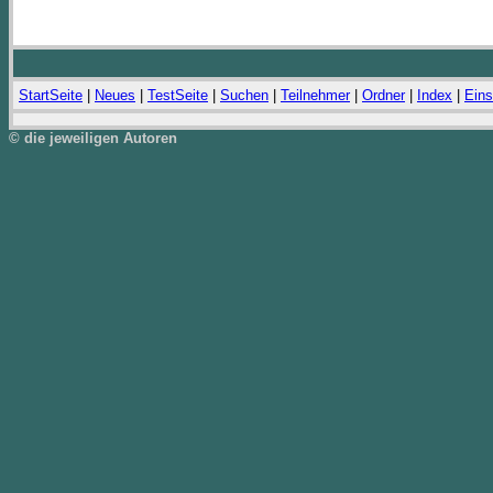
StartSeite
|
Neues
|
TestSeite
|
Suchen
|
Teilnehmer
|
Ordner
|
Index
|
Eins
© die jeweiligen Autoren