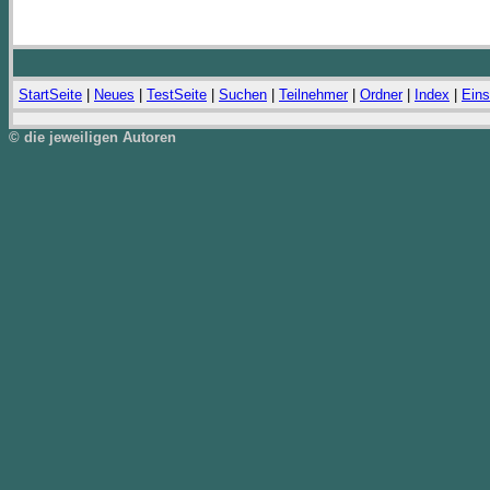
StartSeite
|
Neues
|
TestSeite
|
Suchen
|
Teilnehmer
|
Ordner
|
Index
|
Eins
© die jeweiligen Autoren