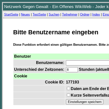
Netzwerk Gegen Gewalt - Ein Offenes WikiWeb - Jeder ka
StartSeite
|
Neues
|
TestSeite
|
Suchen
|
Teilnehmer
|
Ordner
|
Index
|
Eins
Bitte Benutzername eingeben
Diese Funktion erfordert einen gültigen Benutzernamen. Bitte 
Benutzer
Benutzername:
Unterschied der Zeitzonen:
Stunden (aktuell
Cookie
Cookie ID:
177193
Daten am Ende der 
Kurze Seitenverfalls