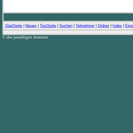
StartSeite
|
Neues
|
TestSeite
|
Suchen
|
Teilnehmer
|
Ordner
|
Index
|
Eins
© die jeweiligen Autoren