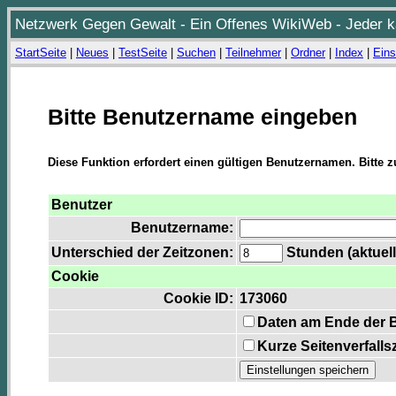
Netzwerk Gegen Gewalt - Ein Offenes WikiWeb - Jeder ka
StartSeite
|
Neues
|
TestSeite
|
Suchen
|
Teilnehmer
|
Ordner
|
Index
|
Eins
Bitte Benutzername eingeben
Diese Funktion erfordert einen gültigen Benutzernamen. Bitte 
Benutzer
Benutzername:
Unterschied der Zeitzonen:
Stunden (aktuell
Cookie
Cookie ID:
173060
Daten am Ende der 
Kurze Seitenverfalls