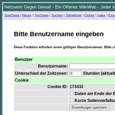
Netzwerk Gegen Gewalt - Ein Offenes WikiWeb - Jeder ka
StartSeite
|
Neues
|
TestSeite
|
Suchen
|
Teilnehmer
|
Ordner
|
Index
|
Eins
Bitte Benutzername eingeben
Diese Funktion erfordert einen gültigen Benutzernamen. Bitte 
Benutzer
Benutzername:
Unterschied der Zeitzonen:
Stunden (aktuell
Cookie
Cookie ID:
173432
Daten am Ende der 
Kurze Seitenverfalls