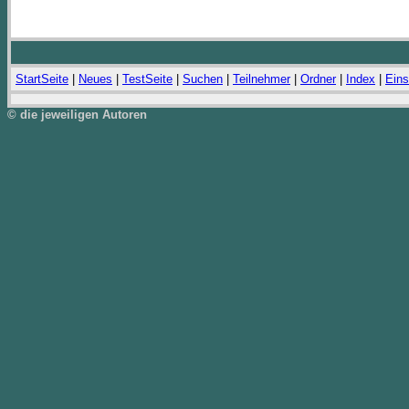
StartSeite
|
Neues
|
TestSeite
|
Suchen
|
Teilnehmer
|
Ordner
|
Index
|
Eins
© die jeweiligen Autoren